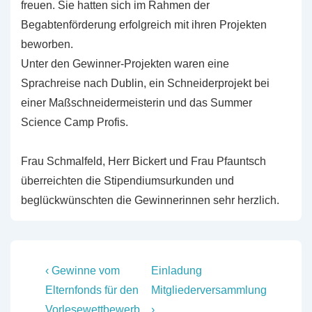
freuen. Sie hatten sich im Rahmen der
Begabtenförderung erfolgreich mit ihren Projekten
beworben.
Unter den Gewinner-Projekten waren eine
Sprachreise nach Dublin, ein Schneiderprojekt bei
einer Maßschneidermeisterin und das Summer
Science Camp Profis.
Frau Schmalfeld, Herr Bickert und Frau Pfauntsch
überreichten die Stipendiumsurkunden und
beglückwünschten die Gewinnerinnen sehr herzlich.
Beitragsnavigation
Vorheriger
Nächster
‹ Gewinne vom
Einladung
Beitrag
Beitrag
Elternfonds für den
Mitgliederversammlung
ist
ist
Vorlesewettbewerb
›