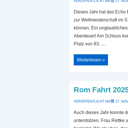
VERÖFFENTLICHT AM
27. NO
Dieses Jahr hat das Echo 
zur Weltmeisterschaft im
können. Ein unglaubliches
Abenteuer! Am Schluss kon
Platz von 83. …
TMS
Weiterlesen »
bei
der
STEM
Racing
Weltmeisterschaft
Rom Fahrt 202
VERÖFFENTLICHT AM
27. NO
Auch dieses Jahr konnte d
unterstützen. Frau Rettke 