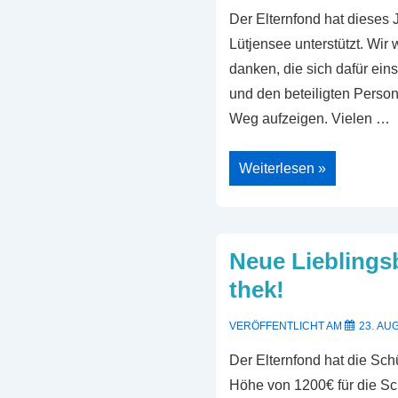
Der Elternfond hat dieses J
Lütjensee unterstützt. Wir
danken, die sich dafür eins
und den beteiligten Perso
Weg aufzeigen. Vielen …
Die
Weiterlesen »
Konfliktlotsenfahrt
2025
Neue Lieblingsb
thek!
VERÖFFENTLICHT AM
23. AU
Der Elternfond hat die Sch
Höhe von 1200€ für die Sch