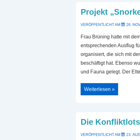
Schulschachmeisterschaf
Projekt „Snorke
VERÖFFENTLICHT AM
26. NO
Frau Brüning hatte mit dem
entsprechenden Ausflug fü
organisiert, die sich mit
beschäftigt hat. Ebenso w
und Fauna gelegt. Der Elt
Projekt
Weiterlesen »
„Snorkeling
City“
Die Konfliktlot
VERÖFFENTLICHT AM
23. AU