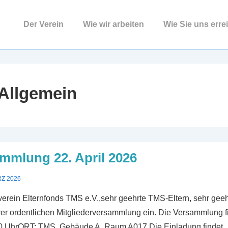
Hauptnavigation
Der Verein
Wie wir arbeiten
Wie Sie uns erre
Allgemein
ammlung 22. April 2026
RZ 2026
verein Elternfonds TMS e.V.,sehr geehrte TMS-Eltern, sehr geeh
erer ordentlichen Mitgliederversammlung ein. Die Versammlung f
30 UhrORT: TMS, Gebäude A, Raum A017 Die Einladung findet