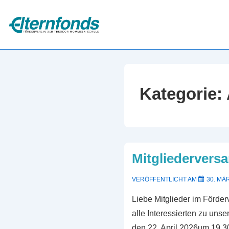
↓
Zum
Inhalt
Kategorie:
Mitgliedervers
VERÖFFENTLICHT AM
30. MÄ
Liebe Mitglieder im Förder
alle Interessierten zu uns
den 22. April 2026um 19.