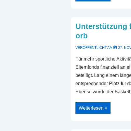
Unterstützung f
orb
VERÖFFENTLICHT AM
27. NO
Für mehr sportliche Aktivi
Elternfonds finanziell an
beteiligt. Lang einem läng
entsprechender Platz für 
Ebenso wurde der Basketba
Unterstützung
Weiterlesen »
für
einen
Basketball
Korb