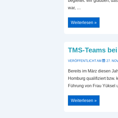
begleitet. Wir glauben, da
war, …
Rom
Weiterlesen »
Fahrt
2025
TMS-Teams bei
VERÖFFENTLICHT AM
27. NO
Bereits im März diesen Ja
Homburg qualifiziert bzw.
Führung von Frau Yüksel
TMS-
Weiterlesen »
Teams
bei
der
Deutschen