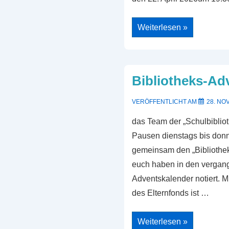
Mitgliederversammlung
Weiterlesen »
22.
April
2026
Bibliotheks-Ad
VERÖFFENTLICHT AM
28. NO
das Team der „Schulbibliot
Pausen dienstags bis don
gemeinsam den „Bibliothek
euch haben in den vergan
Adventskalender notiert. Mi
des Elternfonds ist …
Bibliotheks-
Weiterlesen »
Adventskalender